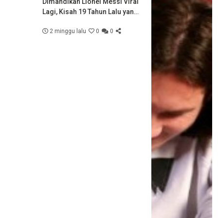
Dimandikan Lionel Messi Viral
Lagi, Kisah 19 Tahun Lalu yang
Kini Jadi Kenyataan di Final
2 minggu lalu
0
0
Piala Dunia