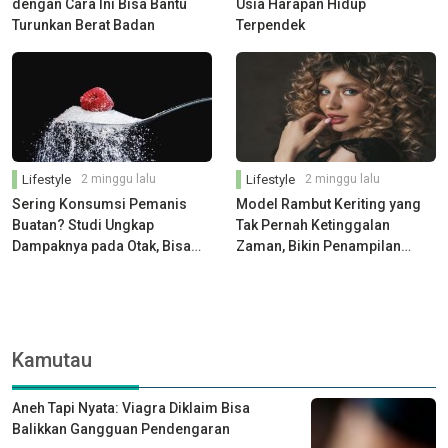
dengan Cara Ini Bisa Bantu
Usia Harapan Hidup
Turunkan Berat Badan
Terpendek
Lifestyle
2 minggu lalu
Lifestyle
2 minggu lalu
Sering Konsumsi Pemanis
Model Rambut Keriting yang
Buatan? Studi Ungkap
Tak Pernah Ketinggalan
Dampaknya pada Otak, Bisa
Zaman, Bikin Penampilan
Bikin Fungsi Kognitif Menurun
Makin Stylish dan Percaya Diri
Lebih Cepat
Kamutau
Aneh Tapi Nyata: Viagra Diklaim Bisa
Balikkan Gangguan Pendengaran