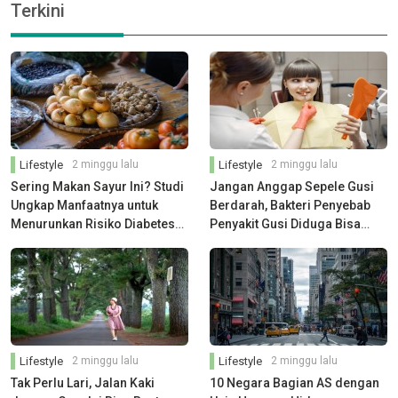
Terkini
Lifestyle
2 minggu lalu
Lifestyle
2 minggu lalu
Sering Makan Sayur Ini? Studi
Jangan Anggap Sepele Gusi
Ungkap Manfaatnya untuk
Berdarah, Bakteri Penyebab
Menurunkan Risiko Diabetes
Penyakit Gusi Diduga Bisa
dan Menjaga Gula Darah
Ganggu Kesehatan Jantung
Lifestyle
2 minggu lalu
Lifestyle
2 minggu lalu
Tak Perlu Lari, Jalan Kaki
10 Negara Bagian AS dengan