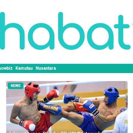
howbiz
Kamutau
Nusantara
LIFESTYLE