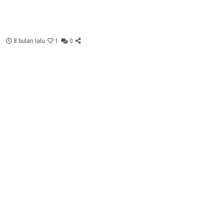
8 bulan lalu
1
0