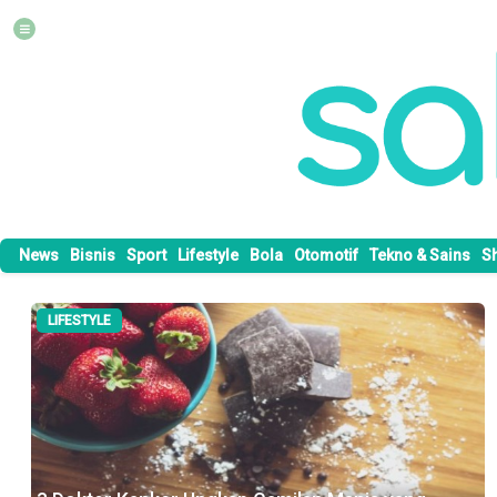
News
Bisnis
Sport
Lifestyle
Bola
Otomotif
Tekno & Sains
S
NEWS